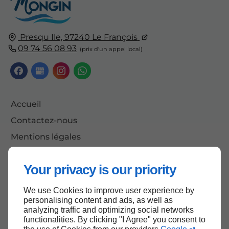
Presqu Ile, 97240 Le François
09 74 56 08 93
Accueil
Contactez-nous
Mentions légales
Plan du site
Your privacy is our priority
We use Cookies to improve user experience by
Haut de page
personalising content and ads, as well as
analyzing traffic and optimizing social networks
functionalities. By clicking "I Agree" you consent to