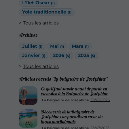
L'îlet Oscar
(1)
Yole traditionnelle
(1)
Tous les articles
Archives
Juillet
Mai
Mars
(1)
(1)
(1)
Janvier
2026
2025
(1)
(4)
(5)
Tous les articles
Articles récents "La baignoire de Joséphine"
Ce qu'il faut savoir avant de partir en
excursion à la Baignoire de Joséphine
20/03/2026
La baignoire de Joséphine
Découverte de la Baignoire de
Joséphine : un paradis au cœur du
lagon martiniquais
28/07/2025
La baignoire de Joséphine