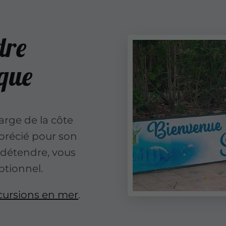
dre
sque
 large de la côte
pprécié pour son
 détendre, vous
ptionnel.
cursions en mer
.