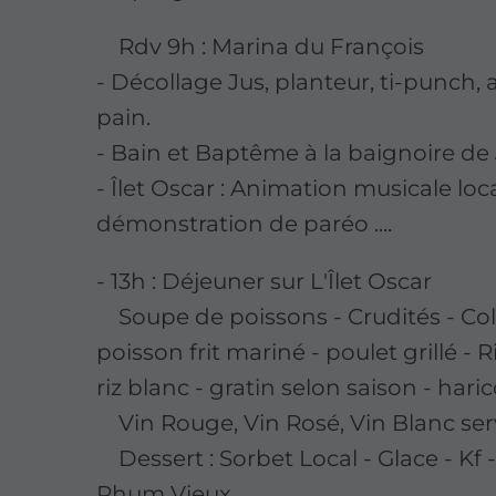
Rdv 9h : Marina du François
- Décollage Jus, planteur, ti-punch,
pain.
- Bain et Baptême à la baignoire d
- Îlet Oscar : Animation musicale loca
démonstration de paréo ....
- 13h : Déjeuner sur L'Îlet Oscar
Soupe de poissons - Crudités - Co
poisson frit mariné - poulet grillé - Ri
riz blanc - gratin selon saison - haric
Vin Rouge, Vin Rosé, Vin Blanc serv
Dessert : Sorbet Local - Glace - Kf - 
Rhum Vieux