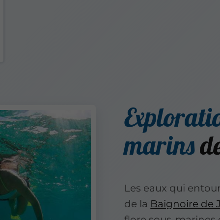
Explorati
marins
de
Les eaux qui entoure
de la
Baignoire de 
flore sous-marines 