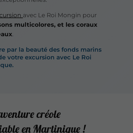
cursion
avec Le Roi Mongin pour
sons multicolores, et les coraux
eaux
.
re par la beauté des fonds marins
s de votre excursion avec Le Roi
ique.
aventure créole
iable en Martinique !