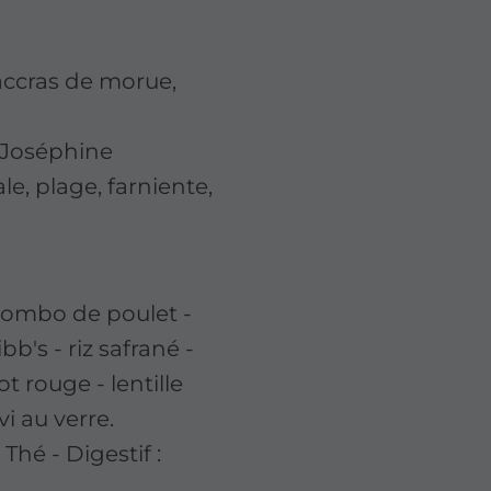
 accras de morue,
e Joséphine
le, plage, farniente,
lombo de poulet -
bb's - riz safrané -
ot rouge - lentille
i au verre.
Thé - Digestif :