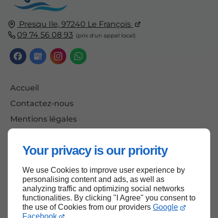
Presqu Ile, 97240 Le François
09 74 56 08 93
Accueil
Contactez-nous
Mentions légales
Plan du site
Your privacy is our priority
We use Cookies to improve user experience by
Haut de page
personalising content and ads, as well as
analyzing traffic and optimizing social networks
functionalities. By clicking "I Agree" you consent to
the use of Cookies from our providers
Google
Facebook
.