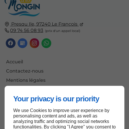
Presqu Ile, 97240 Le François
09 74 56 08 93
Accueil
Contactez-nous
Mentions légales
Plan du site
Your privacy is our priority
We use Cookies to improve user experience by
Haut de page
personalising content and ads, as well as
analyzing traffic and optimizing social networks
functionalities. By clicking "I Agree" you consent to